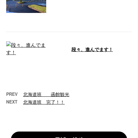
現在、埼玉に来ています！ 溶融
炉斫り順調です！ 埼玉は関西よ
りもあまり朝晩の気温が上がら
ず、だいぶ寒 …
段々、進んでます！
お疲れ様です！ 松本組の事務所
がアップデートしていきます！
天井や壁紙を一新しました！ 模
様替えもや …
PREV
北海道班 函館観光
NEXT
北海道班 完了！！