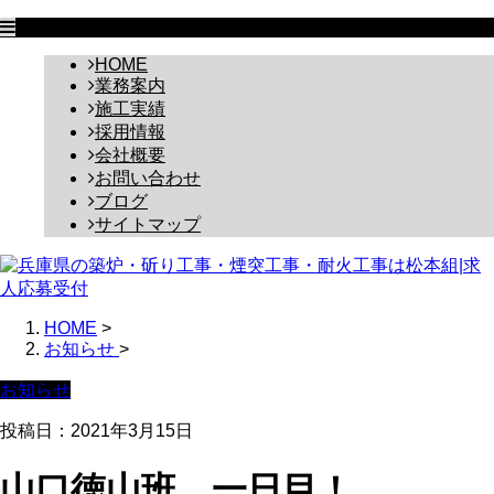
HOME
業務案内
施工実績
採用情報
会社概要
お問い合わせ
ブログ
サイトマップ
HOME
>
お知らせ
>
お知らせ
投稿日：
2021年3月15日
山口徳山班 一日目！