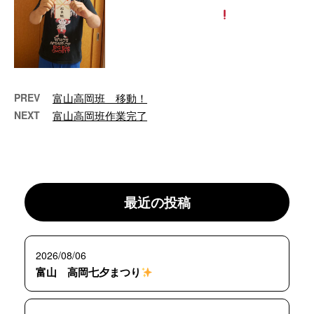
日でした！ そして、会社から金
一封頂きました
(笑) さ …
PREV
富山高岡班 移動！
NEXT
富山高岡班作業完了
最近の投稿
2026/08/06
富山 高岡七夕まつり