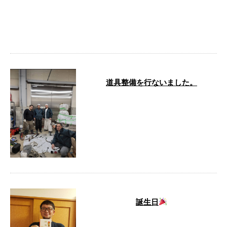
どーも、お疲れ様です！ 秋田
県、無事に終了しました！ 斫り
が難航しそうな場面がありました
が、無事に完 …
道具整備を行ないました。
日々の作業の合間を縫って、従業
員たちと一緒に作業道具の整備・
点検を行ないました。 工期の遵
守・品質の …
誕生日
お疲れ様です！ 私、本日が誕生