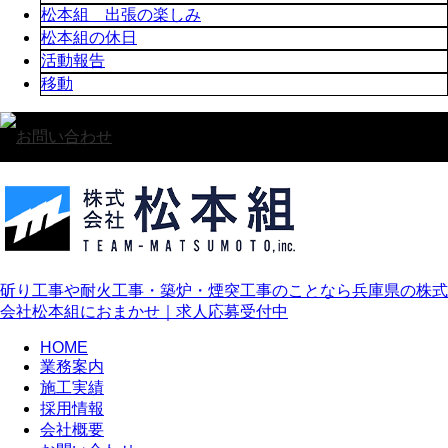
松本組 出張の楽しみ
松本組の休日
活動報告
移動
斫り工事や耐火工事・築炉・煙突工事のことなら兵庫県の株式
会社松本組におまかせ｜求人応募受付中
HOME
業務案内
施工実績
採用情報
会社概要