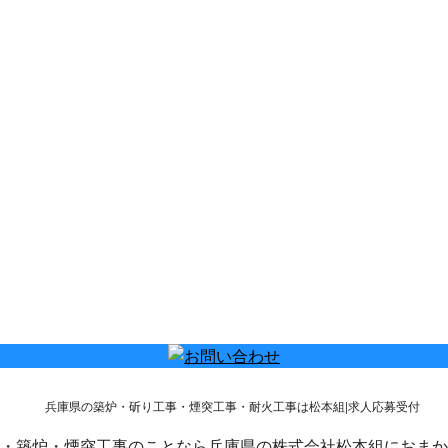
21日設立一周年 祝
新潟で仕事始まりました！
全に！8月21日設立
どーも、お疲れ様で
周年を迎える事が出
す！ 新潟にやってきま
ました
日頃からお
した！ 今年も始まりま
世話に …
したが全国的に寒い所
ばかりですね！ こ …
・築炉・煙突工事のことなら兵庫県の株式会社松本組におまか