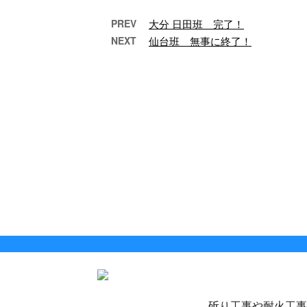
PREV
大分 日田班 完了！
NEXT
仙台班 無事に終了！
秋田県今年度三度目
8月
&#x…
ご安
一
ご安全に。今回も秋田
来
県に呼んで頂きまし
た。冬とは全く違い、
暑さも過ごしやすく、
朝晩は肌寒いぐらいで
す …
斫り工事や耐火工事