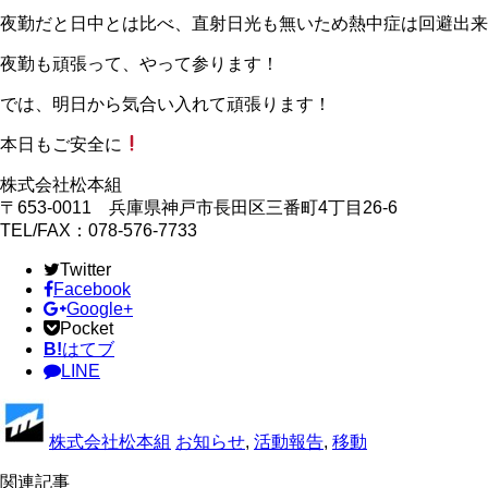
夜勤だと日中とは比べ、直射日光も無いため熱中症は回避出来
夜勤も頑張って、やって参ります！
では、明日から気合い入れて頑張ります！
本日もご安全に
株式会社松本組
〒653-0011 兵庫県神戸市長田区三番町4丁目26‐6
TEL/FAX：078-576-7733
Twitter
Facebook
Google+
Pocket
B!
はてブ
LINE
株式会社松本組
お知らせ
,
活動報告
,
移動
関連記事