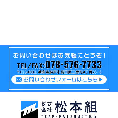
潟県、斫りです！
秋田、完了です
þ…
ーも、お疲れ様で
どーも、お疲れ様で
 世間はお盆休みに
す！ 秋田は、段違いに
ました！ そんな中
寒いです！ 雪の積り方
移動かもしれません
が北海道の様です！ も
大渋滞です！笑 …
はや、前が見えま …