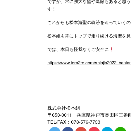
ですが、常に強大な壁や葛藤もあると思う
す！
これからも松本海聖の軌跡を辿っていくの
松本組も常にトップで走り続ける海聖を見
では、本日も怪我なくご安全に
https://www.tora2ro.com/shinjin2022_banta
株式会社松本組
〒653-0011 兵庫県神戸市長田区三番町
TEL/FAX：078-576-7733