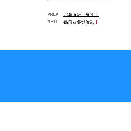
PREV
北海道班 昼食！
NEXT
福岡西部班始動
静岡班 出発！
新
どーも、おはようござ
ど
います！ 本日は、日本
す！
のどこも雨模様です
入り
ね！ 今日は、そんな生
で
憎の天気ではありま …
が、