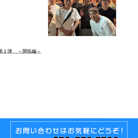
第１弾 ～開拓編～
広島県 ヒロエー
四日市班 お食事会
れ様です！ 今回、
お疲れ様です！ 四日市
ロエーに行きまし
班で飲みに行きまし
！ 広島の現場です
た！ 毎日、大変な作業
 広島といえば、や
ですがこんな息抜きも
り広島焼きかも …
あるので日々頑張れ …