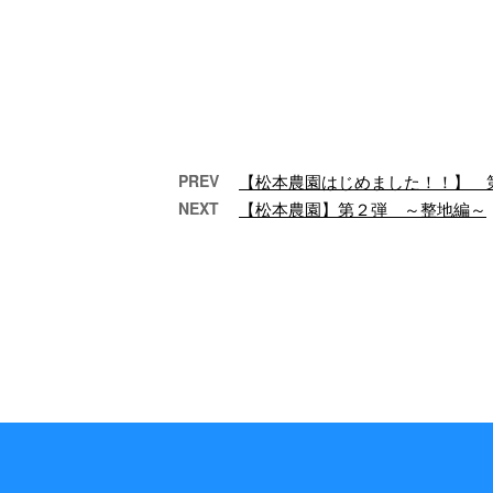
PREV
【松本農園はじめました！！】 
NEXT
【松本農園】第２弾 ～整地編～
加古川での仕事が始まりま
した！
お疲
ヒ
どーも、お疲れ様で
た
す！ 加古川でまた、作
ね！
業開始です！ 加古川で
っぱ
は、斫り～施工と毎回
あり、様々な場所で …