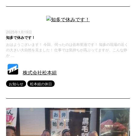
2025年1月19日
知多で休みです！
おはようございます！ 今回、伺ったのは佐布里池です！ 知多の現場の近く
の大きい大自然を見ました！ 仕事では気持ちが高ぶってますが、こんな静
か …
株式会社松本組
お知らせ
松本組の休日