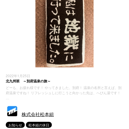
2022年1月25日
北九州班 ～別府温泉の旅～
どーも、お疲れ様です！ やってきました、別府！ 温泉の名所と言えば、別
府温泉ですね！ リフレッシュしに行こうと向かった先は、へびん湯です！
…
株式会社松本組
お知らせ
松本組の休日