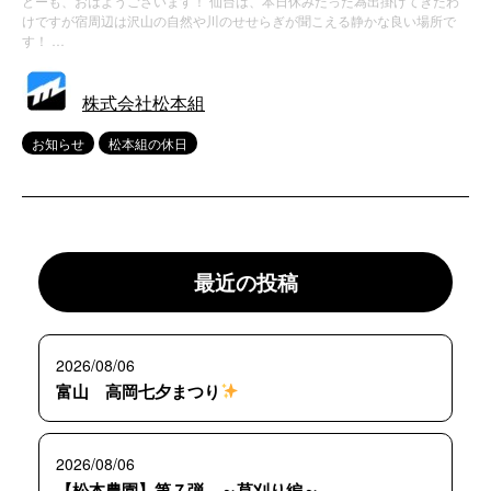
どーも、おはようございます！ 仙台は、本日休みだった為出掛けてきたわ
けですが宿周辺は沢山の自然や川のせせらぎが聞こえる静かな良い場所で
す！ …
株式会社松本組
お知らせ
松本組の休日
最近の投稿
2026/08/06
富山 高岡七夕まつり
2026/08/06
【松本農園】第７弾 ～草刈り編～