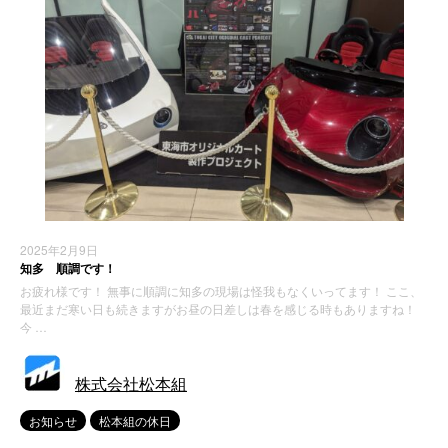
2025年2月9日
知多 順調です！
お疲れ様です！ 無事に順調に知多の現場は怪我もなくいってます！ ここ、
最近まだ寒い日も続きますがお昼の日差しは春を感じる時もありますね！
今 …
株式会社松本組
お知らせ
松本組の休日