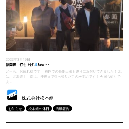
2023年3月19日
福岡班 打ち上げ
&#x･･･
どーも、お疲れ様です！ 福岡での長期出張も終りに近付いてきました！ 北
は、北海道！ 南は、沖縄まで引っ張りだこの松本組です！ 今回も斫りで
あ …
株式会社松本組
お知らせ
松本組の休日
活動報告