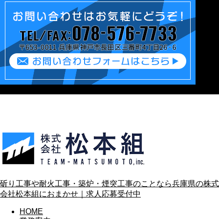
斫り工事や耐火工事・築炉・煙突工事のことなら兵庫県の株式
会社松本組におまかせ｜求人応募受付中
HOME