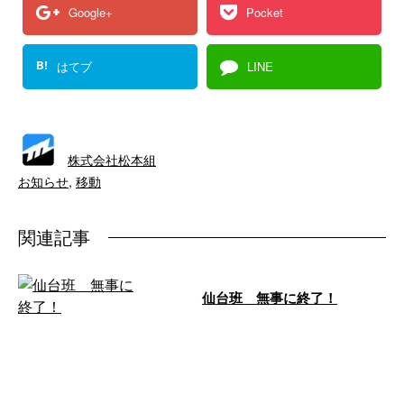
Google+
Pocket
B!
はてブ
LINE
株式会社松本組
お知らせ
,
移動
関連記事
仙台班 無事に終了！
どーも、お疲れ様です！ 今回も
仙台市岩沼の現場では厳しい日々
が続いてました！ ですが、松本
組一同は１ …