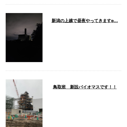
新潟の上越で昼夜やってきますɵ…
どーも、お疲れ様です！ 新潟や
ってきました！ 新潟は、昼間暑
く夜は涼しい感じの気候ですね！
今回は、 …
鳥取班 新設バイオマスです！！
どーも、お疲れ様です！ 最近
は、環境を考えてバイオマスの新
設が増えてますね！ 日本は、環
境を考えて一 …