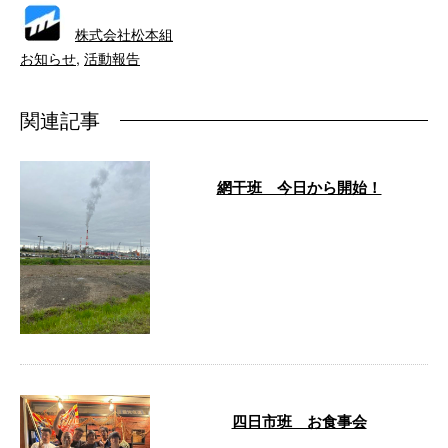
株式会社松本組
お知らせ
,
活動報告
関連記事
網干班 今日から開始！
どーも、おはようございます！
春になり桜も満開になり、良い季
節ですがまだまだ肌寒い日が続く
ので体調に …
四日市班 お食事会