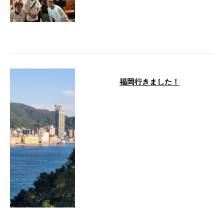
お疲れ様です！ 四日市班で飲み
に行きました！ 毎日、大変な作
業ですがこんな息抜きもあるので
日々頑張れ …
福岡行きました！
どーも、お疲れ様です！ 福岡や
ってきました！ 今回の作業も斫
り作業であります！ この度の斫
りも水管の …