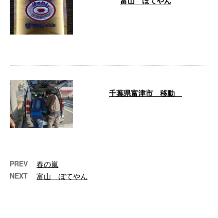
富山 ぼてやん
お疲れ様です！ 富山のぼてやん
多奈加に行きました！ 開店
早々、大盛況の人気店でした！
席も次々と埋ま …
千葉県富津市 移動
どーも、お疲れ様です！ 今日か
ら千葉県富津市に移動します！
富津市と言えば、富津岬が有名な
のでまた行 …
PREV
春の嵐
NEXT
富山 ぼてやん