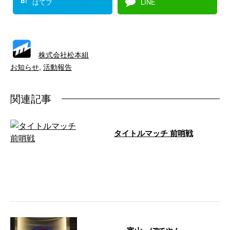
B!
はてブ
LINE
株式会社松本組
お知らせ
,
活動報告
関連記事
タイトルマッチ 前哨戦
お疲れ様です！ 我らが松本 海聖
がこの度、タイトルマッチ前哨戦
に出場します！12月8日試合決定
致しま …