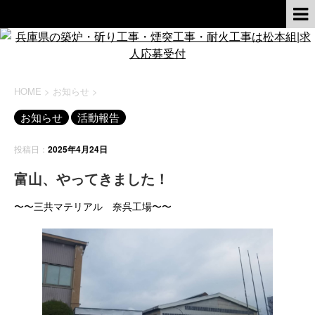
HOME
>
お知らせ
>
お知らせ
活動報告
投稿日：
2025年4月24日
富山、やってきました！
〜〜三共マテリアル 奈呉工場〜〜